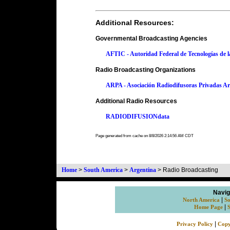
Additional Resources:
Governmental Broadcasting Agencies
AFTIC - Autoridad Federal de Tecnologías de 
Radio Broadcasting Organizations
ARPA - Asociación Radiodifusoras Privadas Ar
Additional Radio Resources
RADIODIFUSIONdata
Page generated from cache on 8/8/2026 2:14:56 AM CDT
Home
>
South America
>
Argentina
>
Radio Broadcasting
Navig
|
North America
So
|
Home Page
|
Privacy Policy
Copy