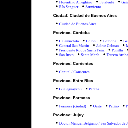
Florentino Ameghino
Futaleufú
Gai
Río Senguer
Sarmiento
Ciudad: Ciudad de Buenos Aires
Ciudad de Buenos Aires
Province: Córdoba
Calamuchita
Colón
Córdoba
Ge
General San Martín
Juárez Celman
M
Presidente Roque Sáenz Peña
Punilla
San Justo
Santa María
Tercero Arrib
Province: Corrientes
Capital / Corrientes
Province: Entre Ríos
Gualeguaychú
Paraná
Province: Formosa
Formosa (ciudad)
Oeste
Patiño
P
Province: Jujuy
Doctor Manuel Belgrano / San Salvador de 