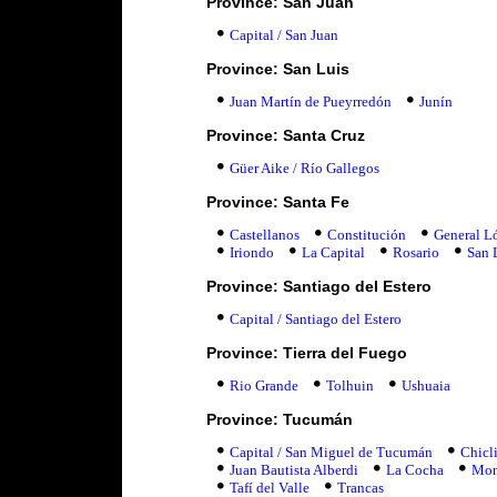
Province: San Juan
Capital / San Juan
Province: San Luis
Juan Martín de Pueyrredón
Junín
Province: Santa Cruz
Güer Aike / Río Gallegos
Province: Santa Fe
Castellanos
Constitución
General L
Iriondo
La Capital
Rosario
San 
Province: Santiago del Estero
Capital / Santiago del Estero
Province: Tierra del Fuego
Rio Grande
Tolhuin
Ushuaia
Province: Tucumán
Capital / San Miguel de Tucumán
Chicl
Juan Bautista Alberdi
La Cocha
Mon
Tafí del Valle
Trancas