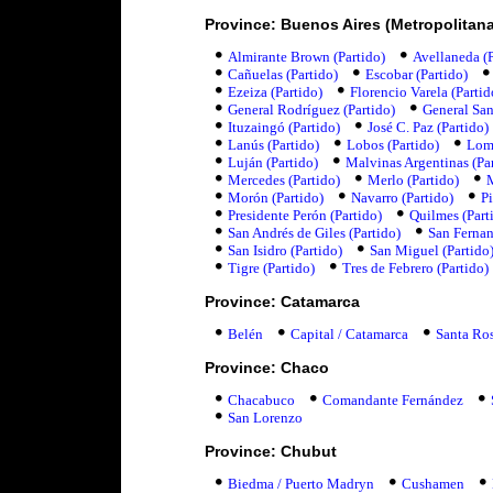
Province: Buenos Aires (Metropolitan
Almirante Brown (Partido)
Avellaneda (P
Cañuelas (Partido)
Escobar (Partido)
Ezeiza (Partido)
Florencio Varela (Partid
General Rodríguez (Partido)
General San
Ituzaingó (Partido)
José C. Paz (Partido)
Lanús (Partido)
Lobos (Partido)
Loma
Luján (Partido)
Malvinas Argentinas (Pa
Mercedes (Partido)
Merlo (Partido)
Morón (Partido)
Navarro (Partido)
Pi
Presidente Perón (Partido)
Quilmes (Part
San Andrés de Giles (Partido)
San Fernan
San Isidro (Partido)
San Miguel (Partido
Tigre (Partido)
Tres de Febrero (Partido)
Province: Catamarca
Belén
Capital / Catamarca
Santa Ro
Province: Chaco
Chacabuco
Comandante Fernández
San Lorenzo
Province: Chubut
Biedma / Puerto Madryn
Cushamen