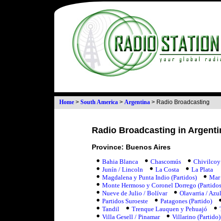
Home
>
South America
>
Argentina
>
Radio Broadcasting
Radio Broadcasting in Argenti
Province: Buenos Aires
Bahia Blanca
Chascomús
Chivilcoy
Junín / Lincoln
La Costa
La Plata
Magdalena y Punta Indio (Partidos)
Mar 
Monte Hermoso y Coronel Dorrego (Partidos
Nueve de Julio / Bolívar
Olavarria / Azul
Partidos Suroeste
Patagones (Partido)
Tandil
Trenque Lauquen y Pehuajó
Villa Gesell / Pinamar
Villarino (Partido)