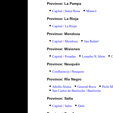
Province: La Pampa
Capital / Santa Rosa
Maracó
Province: La Rioja
Capital / La Rioja
Province: Mendoza
Capital / Mendoza
San Rafael
Province: Misiones
Capital / Posadas
Leandro N. Alem
O
Province: Neuquén
Confluencia / Neuquen
Province: Río Negro
Adolfo Alsina
General Roca
Pichi 
San Carlos de Bariloche / Bariloche
Province: Salta
Capital / Salta
Orán