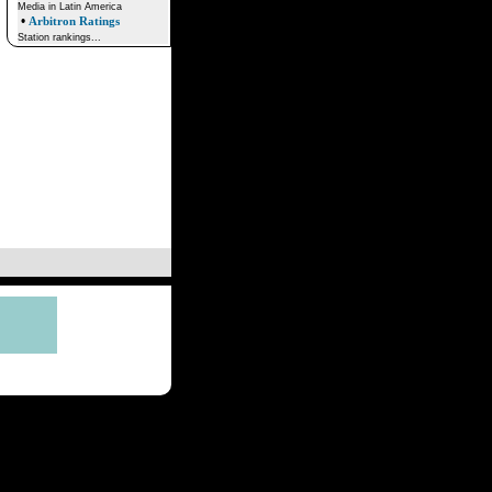
Media in Latin America
•
Arbitron Ratings
Station rankings...