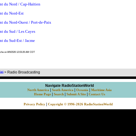
t du Nord / Cap-Haïtien
nt du Nord-Est
t du Nord-Ouest / Port-de-Paix
t du Sud / Les Cayes
t du Sud-Est / Jacme
ache on 8/9/2026 12:03:26 AM CDT
iti
>
Radio Broadcasting
Navigate RadioStationWorld
|
|
|
North America
South America
Oceania
Maritime Asia
|
|
|
Home Page
Search
Submit A Site
Contact Us
|
Privacy Policy
Copyright © 1996-2026 RadioStationWorld