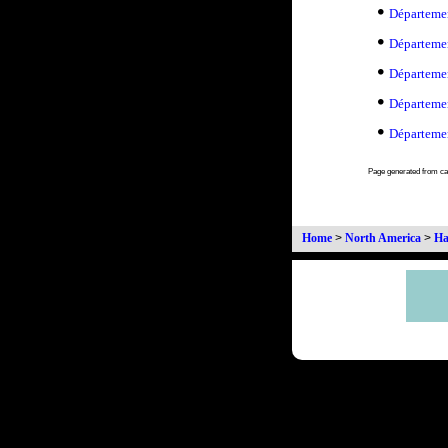
Départemen
Départeme
Départemen
Départemen
Départemen
Page generated from c
Home
>
North America
>
Ha