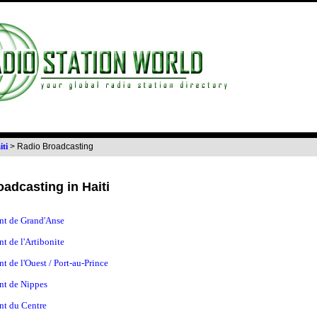
iti
>
Radio Broadcasting
adcasting in Haiti
nt de Grand'Anse
t de l'Artibonite
t de l'Ouest / Port-au-Prince
nt de Nippes
nt du Centre