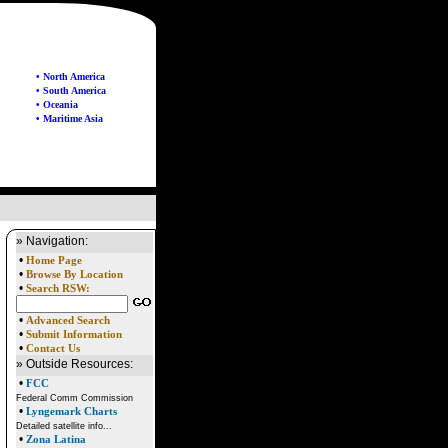
• North America
• South America
• Oceania
• Maritime Asia
» Navigation:
•
Home Page
•
Browse By Location
•
Search RSW:
•
Advanced Search
•
Submit Information
•
Contact Us
» Outside Resources:
•
FCC
Federal Comm Commission
•
Lyngemark Charts
Detailed satellite info...
•
Zona Latina