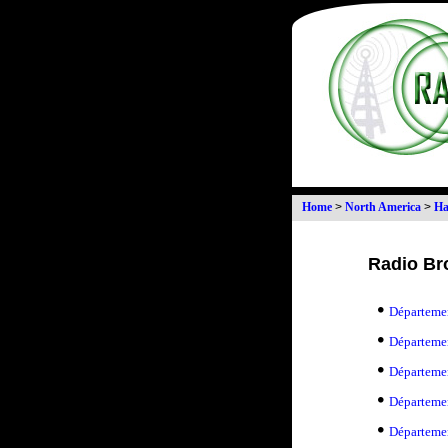
Home
>
North America
>
Ha
Radio Bro
Départeme
Départemen
Départemen
Départeme
Départeme